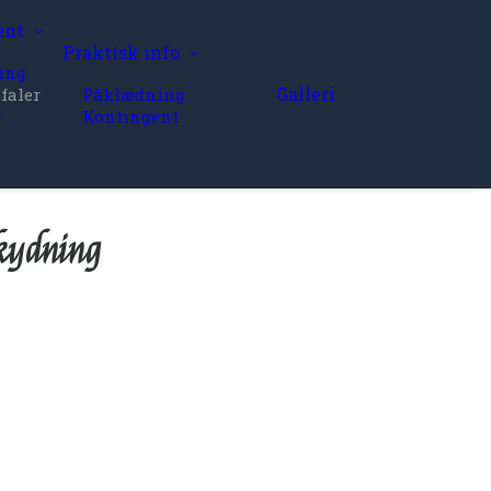
ent
Praktisk info
ing
Galleri
faler
Påklædning
r
Kontingent
skydning