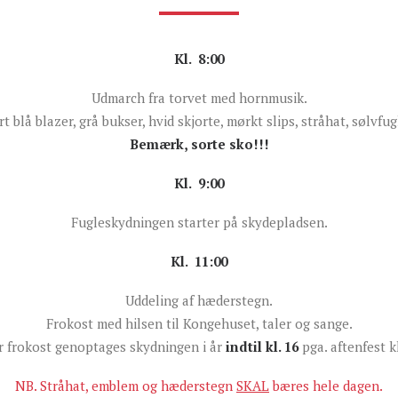
Kl. 8:00
Udmarch fra torvet med hornmusik.
 blå blazer, grå bukser, hvid skjorte, mørkt slips, stråhat, sølvfu
Bemærk, sorte sko!!!
Kl. 9:00
Fugleskydningen starter på skydepladsen.
Kl. 11:00
Uddeling af hæderstegn.
Frokost med hilsen til Kongehuset, taler og sange.
r frokost genoptages skydningen i år
indtil kl. 16
pga. aftenfest kl
NB. Stråhat, emblem og hæderstegn
SKAL
bæres hele dagen.