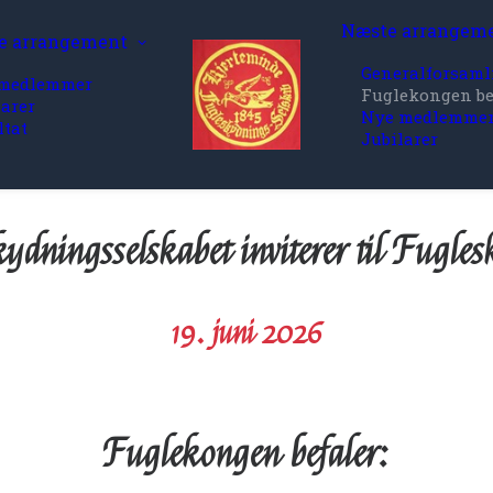
Næste arrangem
e arrangement
Generalforsaml
medlemmer
Fuglekongen be
larer
Nye medlemme
ltat
Jubilarer
ydningsselskabet inviterer til Fugle
19. juni 2026
Fuglekongen befaler: