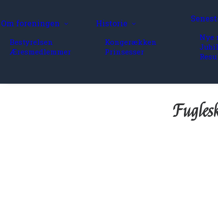
Senest
Om foreningen
Historie
Nye 
Bestyrelsen
Kongerækken
Jubi
Æresmedlemmer
Prinsesser
Resu
Fuglesk