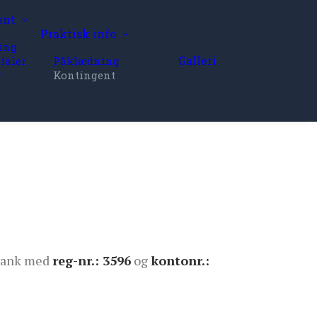
ent
Praktisk info
ing
Galleri
faler
Påklædning
r
Kontingent
 Bank med
reg-nr.: 3596
og
kontonr.: