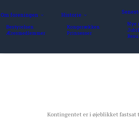
Senest
Om foreningen
Historie
Nye 
Bestyrelsen
Kongerækken
Jubi
Æresmedlemmer
Prinsesser
Resu
Kontingentet er i øjeblikket fastsat 