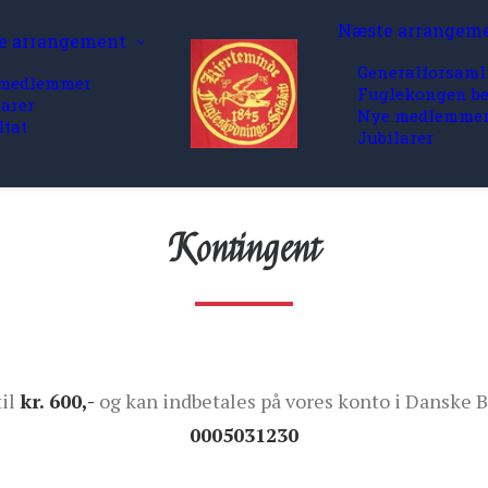
Næste arrangem
e arrangement
Generalforsaml
medlemmer
Fuglekongen be
larer
Nye medlemme
ltat
Jubilarer
Kontingent
til
kr. 600,-
og kan indbetales på vores konto i Danske
0005031230